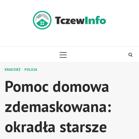
Skip
to
content
PRIMARY
MENU
KRADZIEŻ
POLICJA
Pomoc domowa
zdemaskowana:
okradła starsze