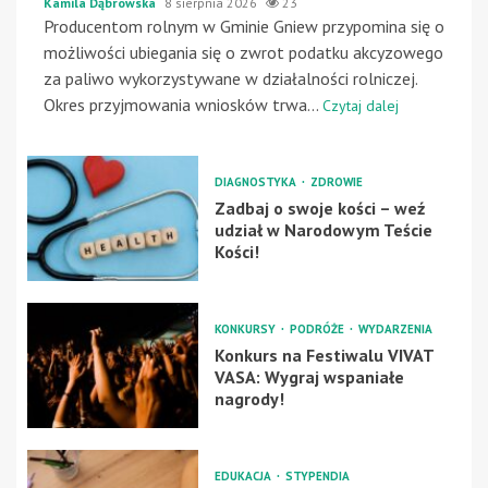
Kamila Dąbrowska
8 sierpnia 2026
23
Producentom rolnym w Gminie Gniew przypomina się o
możliwości ubiegania się o zwrot podatku akcyzowego
za paliwo wykorzystywane w działalności rolniczej.
Okres przyjmowania wniosków trwa...
Czytaj dalej
DIAGNOSTYKA
ZDROWIE
Zadbaj o swoje kości – weź
udział w Narodowym Teście
Kości!
KONKURSY
PODRÓŻE
WYDARZENIA
Konkurs na Festiwalu VIVAT
VASA: Wygraj wspaniałe
nagrody!
EDUKACJA
STYPENDIA