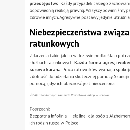
przestępstwo
. Każdy przypadek takiego zachowani
odpowiednią reakcją prawną. Wszyscy powinniśmy pam
zdrowie innych. Agresywne postawy jedynie utrudniaj
Niebezpieczeństwa związa
ratunkowych
Zdarzenia takie jak to w Tczewie podkreślają potrz
służbach ratunkowych.
Każda forma agresji wobec
surowo karana
. Praca ratowników wymaga spokoju 
zdolność do udzielania skutecznej pomocy. Szanujm
pomocą, gdyż ich obecność jest nieoceniona.
Źródło: Wiadomości Komenda Powiatowa Policji w Tczewie
Continue
Poprzedni:
Bezpłatna infolinia „Helpline” dla osób z Alzheimer
Reading
ich rodzin rusza w Polsce