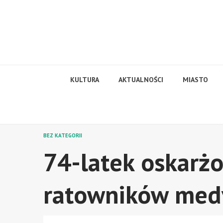
Skip
to
content
KULTURA
AKTUALNOŚCI
MIASTO
BEZ KATEGORII
74-latek oskarż
ratowników medy