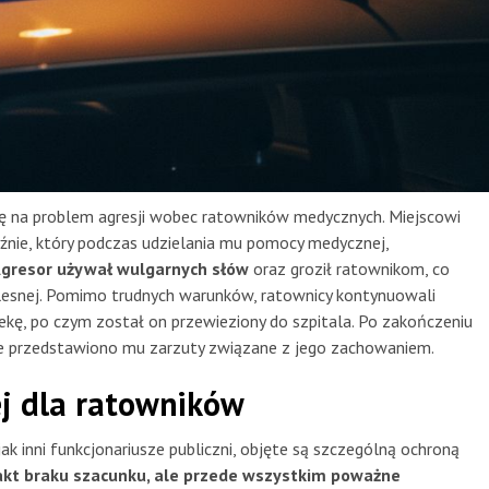
gę na problem agresji wobec ratowników medycznych. Miejscowi
yźnie, który podczas udzielania mu pomocy medycznej,
gresor używał wulgarnych słów
oraz groził ratownikom, co
elesnej. Pomimo trudnych warunków, ratownicy kontynuowali
ekę, po czym został on przewieziony do szpitala. Po zakończeniu
gdzie przedstawiono mu zarzuty związane z jego zachowaniem.
j dla ratowników
k inni funkcjonariusze publiczni, objęte są szczególną ochroną
akt braku szacunku, ale przede wszystkim poważne