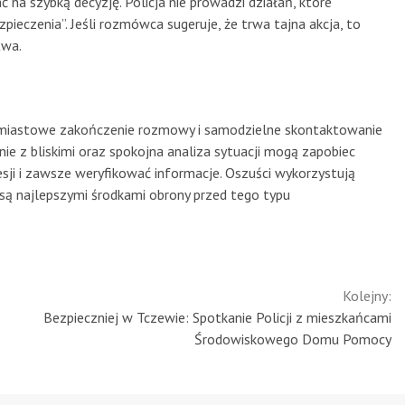
 na szybką decyzję. Policja nie prowadzi działań, które
ieczenia”. Jeśli rozmówca sugeruje, że trwa tajna akcja, to
twa.
chmiastowe zakończenie rozmowy i samodzielne skontaktowanie
ie z bliskimi oraz spokojna analiza sytuacji mogą zapobiec
sji i zawsze weryfikować informacje. Oszuści wykorzystują
k są najlepszymi środkami obrony przed tego typu
Kolejny:
Bezpieczniej w Tczewie: Spotkanie Policji z mieszkańcami
Środowiskowego Domu Pomocy