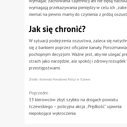
wymagać zachowania tajemnicy ani nie będą naciskać
wymagają przekazywania pieniędzy w celu ich „zabezp
niemal na pewno mamy do czynienia z próbą oszus
Jak się chronić?
W sytuacji podejrzenia oszustwa, zaleca się naty
się z bankiem poprzez oficjalne kanały. Porozmawian
pochopnym decyzjom. Ważne jest, aby nie ulegać pre
strach jako narzędzie, ale spokój i zdrowy rozsąde
przestępstwami.
Źródło: Komenda Powiatowa Policji w Tczewie
Continue
Poprzedni:
33 kierowców zbyt szybko na drogach powiatu
Reading
tczewskiego – policyjna akcja „Prędkość” ujawnia
niepokojące wykroczenia