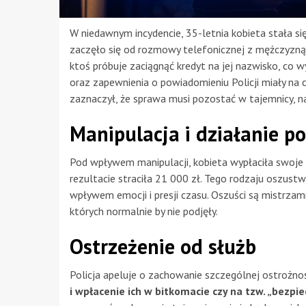
W niedawnym incydencie, 35-letnia kobieta stała s
zaczęło się od rozmowy telefonicznej z mężczyzną 
ktoś próbuje zaciągnąć kredyt na jej nazwisko, co 
oraz zapewnienia o powiadomieniu Policji miały na 
zaznaczył, że sprawa musi pozostać w tajemnicy, na
Manipulacja i działanie p
Pod wpływem manipulacji, kobieta wypłaciła swoje o
rezultacie straciła 21 000 zł. Tego rodzaju oszustwa
wpływem emocji i presji czasu. Oszuści są mistrzami
których normalnie by nie podjęły.
Ostrzeżenie od służb
Policja apeluje o zachowanie szczególnej ostrożnoś
i wpłacenie ich w bitkomacie czy na tzw. „bezpie