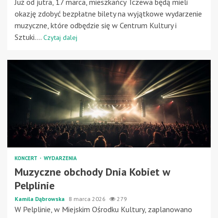
Już od jutra, 17 marca, mieszkańcy Tczewa będą mieli
okazję zdobyć bezpłatne bilety na wyjątkowe wydarzenie
muzyczne, które odbędzie się w Centrum Kultury i
Sztuki....
Czytaj dalej
KONCERT
WYDARZENIA
Muzyczne obchody Dnia Kobiet w
Pelplinie
Kamila Dąbrowska
8 marca 2026
279
W Pelplinie, w Miejskim Ośrodku Kultury, zaplanowano