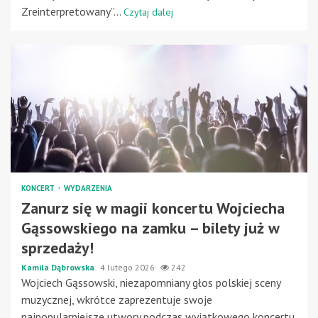
Zreinterpretowany”...
Czytaj dalej
KONCERT
WYDARZENIA
Zanurz się w magii koncertu Wojciecha
Gąssowskiego na zamku – bilety już w
sprzedaży!
Kamila Dąbrowska
4 lutego 2026
242
Wojciech Gąssowski, niezapomniany głos polskiej sceny
muzycznej, wkrótce zaprezentuje swoje
najpopularniejsze utwory podczas wyjątkowego koncertu.